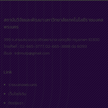
สถาบันวิจัยและพัฒนา มหาวิทยาลัยเทคโนโลยีราชมงคล
พระนคร
399 ถ.สามเสน แขวงวชิรพยาบาล เขตดุสิต กรุงเทพฯ 10300
โทรศัพท์ : 02-665-3777, 02-665-3888 ต่อ 6093
อีเมล : irdrmutp@gmail.com
Link
ราชมงคลพระนคร
เว็บไซต์เดิม
ติดต่อเรา