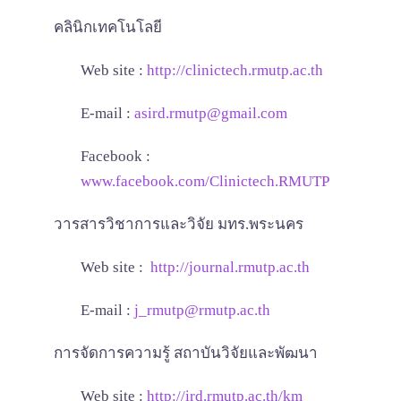
คลินิกเทคโนโลยี
Web site :
http://clinictech.rmutp.ac.th
E-mail :
asird.rmutp@gmail.com
Facebook :
www.facebook.com/Clinictech.RMUTP
วารสารวิชาการและวิจัย มทร.พระนคร
Web site :
http://journal.rmutp.ac.th
E-mail :
j_rmutp@rmutp.ac.th
การจัดการความรู้ สถาบันวิจัยและพัฒนา
Web site :
http://ird.rmutp.ac.th/km