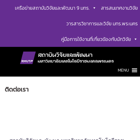
Skip
เครือข่ายสถาบันวิจัยและพัฒนา 9 มทร.
สารสนเทศงานวิจัย
to
content
วารสารวิชาการและวิจัย มทร.พระนคร
คู่มือการใช้งานที่เกี่ยวข้องกับนักวิจัย
MENU
ติดต่อเรา