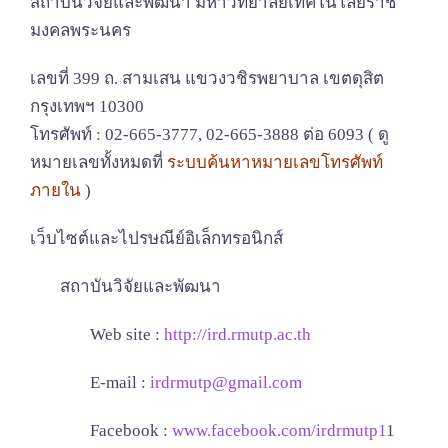
สถาบันวิจัยและพัฒนา มหาวิทยาลัยเทคโนโลยีราช
มงคลพระนคร
เลขที่ 399 ถ. สามเสน แขวงวชิรพยาบาล เขตดุสิต
กรุงเทพฯ 10300
โทรศัพท์ : 02-665-3777, 02-665-3888 ต่อ 6093 ( ดู
หมายเลขทั้งหมดที่
ระบบค้นหาหมายเลขโทรศัพท์
ภายใน
)
เว็บไซต์และไปรษณีย์อิเล็กทรอนิกส์
สถาบันวิจัยและพัฒนา
Web site :
http://ird.rmutp.ac.th
E-mail :
irdrmutp@gmail.com
Facebook :
www.facebook.com/irdrmutp1
1