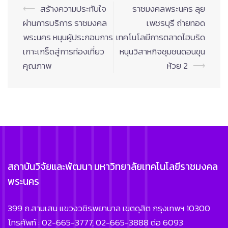
Post
⟵
สร้างความประทับใจ
ราชมงคลพระนคร ลุย
navigation
ผ่านการบริการ ราชมงคล
เพชรบุรี ถ่ายทอด
พระนคร หนุนผู้ประกอบการ
เทคโนโลยีการตลาดไฮบริด
เกาะเกร็ดสู่การท่องเที่ยว
หนุนวิสาหกิจชุมชนดอนขุน
คุณภาพ
ห้วย 2
⟶
สถาบันวิจัยและพัฒนา มหาวิทยาลัยเทคโนโลยีราชมงคล
พระนคร
399 ถ.สามเสน แขวงวชิรพยาบาล เขตดุสิต กรุงเทพฯ 10300
โทรศัพท์ : 02-665-3777, 02-665-3888 ต่อ 6093