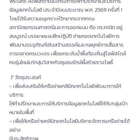
พระนคร ลงพื้นที่ดำเนินโครงการให้คำปรึกษาและบริการ
ข้อมูลเทคโนโลยี ประจำปีงบประมาณ พ.ศ. 2569 ครั้งที่ 1
โดยได้รับความอนุเคราะห์วิทยากรจากคณะ
สถาปัตยกรรมศาสตร์และการออกแบบ คือ ดร.คณิต อยู่
สมบูรณ์ บรรยายและฝึกปฏิบัติ ถ่ายทอดเทคโนโลยีการ
พัฒนาบรรจุภัณฑ์เชิงสร้างสรรค์และกลยุทธ์การสื่อสาร
การตลาดครบวงจร เพื่อยกระดับน้ำผึ้งท้องถิ่นสู่ไลฟ์สไตล์
คนรุ่นใหม่แก่กลุ่มวิสาหกิจชุมชนรักษ์ผึ้งห้วยรางโพธิ์
🚩วัตถุประสงค์
- เพื่อส่งเสริมให้เครือข่ายคลินิกเทคโนโลยีพัฒนาการให้
บริการ
ให้คำปรึกษาและการให้บริการข้อมูลเทคโนโลยีให้กับกลุ่มเป้า
หมายในพื้นที่
- เพื่อให้เครือข่ายคลินิกเทคโนโลยีบริหารจัดการเครือข่ายได้
อย่าง
มีประสิทธิภาพ