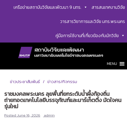
Skip
เครือข่ายสถาบันวิจัยและพัฒนา 9 มทร.
สารสนเทศงานวิจัย
to
content
วารสารวิชาการและวิจัย มทร.พระนคร
คู่มือการใช้งานที่เกี่ยวข้องกับนักวิจัย
MENU
ข่าวประชาสัมพันธ์
ข่าวสาร/กิจกรรม
ราชมงคลพระนคร ลุยพื้นที่ยกระดับน้ำผึ้งท้องถิ่น
ถ่ายทอดเทคโนโลยีบรรจุภัณฑ์และมาร์เก็ตติ้ง มัดใจคน
รุ่นใหม่
Posted
June 16, 2026
admin