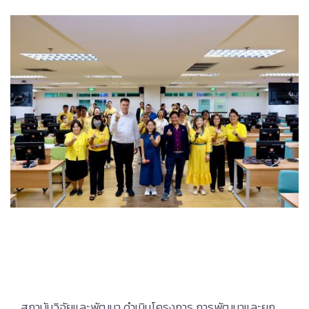
สถาบันวิจัยและพัฒนา ดำเนินโครงการ การพัฒนาและยก