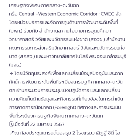
เศรษฐกิจพิเศษภาคกลาง-ตะวันตก
หรือ Central -Western Economic Corridor : CWEC จัด
โดยหน่วยบริการและจัดการทุนด้านการพัฒนาระดับพื้นที่
(บพท.) ร่วมกับ สำนักงานสภานโยบายการอุดมศึกษา
วิทยาศาสตร์ วิจัยและนวัตกรรมแห่งชาติ (สอวช.) สำนักงาน
คณะกรรมการส่งเสริมวิทยาศาสตร์ วิจัยและนวัตกรรมแห่ง
ชาติ (สกสว.) และมหาวิทยาลัยเทคโนโลยีพระจอมเกล้าธนบุรี
(มจธ.)
🔸โดยมีวัตถุประสงค์เพื่อแลกเปลี่ยนข้อมูลปัจจุบันและฉาก
ทัศน์การพัฒนาระดับพื้นที่ระเบียงเศรษฐกิภาคกลาง-ตะวัน
ตก ผ่านกระบวนการประชุมเชิงปฏิบัติการ และแลกเปลี่ยน
ความคิดเห็นด้านข้อมูลและกิจกรรมที่เกี่ยวข้องในการดำเนิน
การคาดการณ์อนาคต (Foresight) ทิศทางและการประเมิน
พื้นที่ระเบียงเศรษฐกิจพิเศษภาคกลาง-ตะวันตก
🗓️เมื่อวันที่ 22 เมษายน 2567
📍ณ ห้องประชุมแกรนด์บอลรูม 2 โรงแรมวาสิฏฐี ซิตี้ โฮ