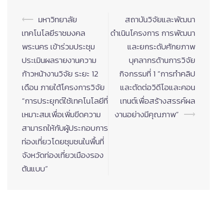
Post
⟵
มหาวิทยาลัย
สถาบันวิจัยและพัฒนา
navigation
เทคโนโลยีราชมงคล
ดำเนินโครงการ การพัฒนา
พระนคร เข้าร่วมประชุม
และยกระดับศักยภาพ
ประเมินผลรายงานความ
บุคลากรด้านการวิจัย
ก้าวหน้างานวิจัย ระยะ 12
กิจกรรมที่ 1 “การทำคลิป
เดือน ภายใต้โครงการวิจัย
และตัดต่อวิดีโอและคอน
“การประยุกต์ใช้เทคโนโลยีที่
เทนต์เพื่อสร้างสรรค์ผล
เหมาะสมเพื่อเพิ่มขีดความ
งานอย่างมีคุณภาพ”
⟶
สามารถให้กับผู้ประกอบการ
ท่องเที่ยวโดยชุมชนในพื้นที่
จังหวัดท่องเที่ยวเมืองรอง
ต้นแบบ”