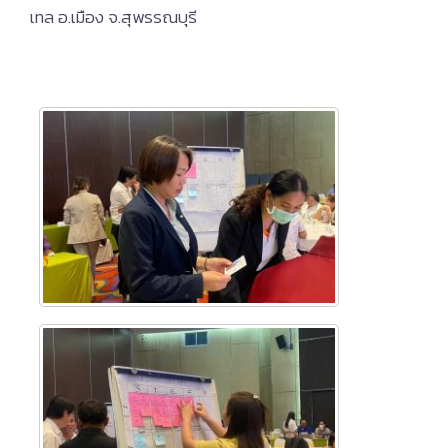
เทล อ.เมือง จ.สุพรรณบุรี