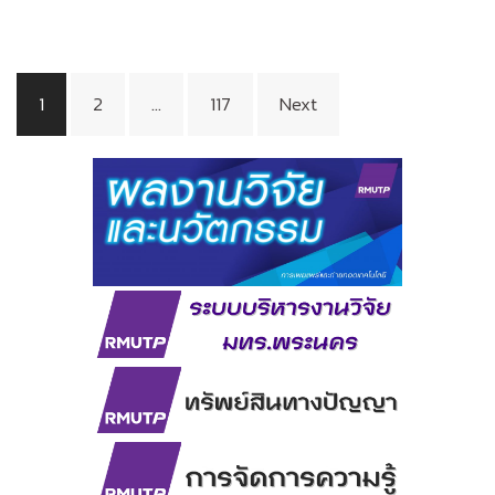
Posts
1
2
…
117
Next
pagination